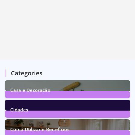
Categories
Casa e Decoração
1
Post
Cidades
72
Posts
Como Utilizar e Benefícios