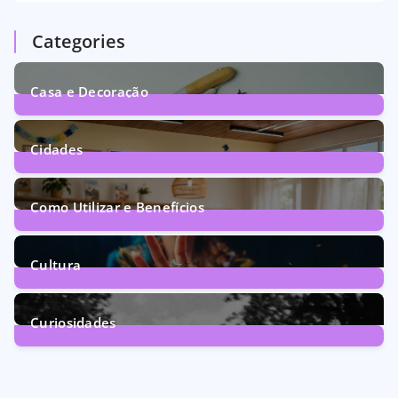
Categories
Casa e Decoração
1
Post
Cidades
71
Posts
Como Utilizar e Benefícios
160
Posts
Cultura
246
Posts
Curiosidades
28
Posts