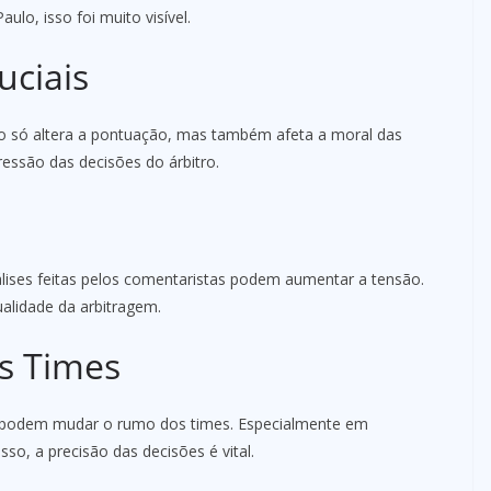
ulo, isso foi muito visível.
uciais
o só altera a pontuação, mas também afeta a moral das
ressão das decisões do árbitro.
ises feitas pelos comentaristas podem aumentar a tensão.
ualidade da arbitragem.
s Times
em podem mudar o rumo dos times. Especialmente em
so, a precisão das decisões é vital.