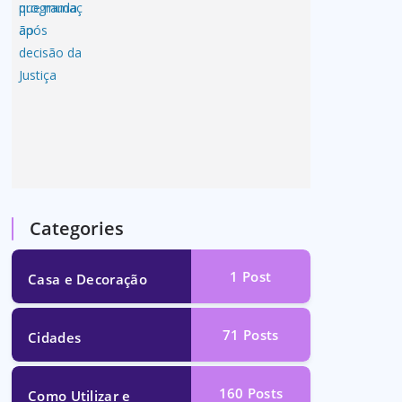
Categories
1
Post
Casa e Decoração
71
Posts
Cidades
160
Posts
Como Utilizar e