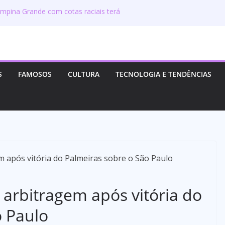
mpina Grande com cotas raciais terá
tal após decisão da Justiça
 Grande: o que explica a melhor nota da
 municipal
lico em Campina Grande no feriado de 5 de
rários e o que muda
26 em Campina Grande: como funciona o
S
FAMOSOS
CULTURA
TECNOLOGIA E TENDÊNCIAS
 esperar da programação
no concurso de Campina Grande: o que muda
 Justiça
 arbitragem após vitória do
o Paulo