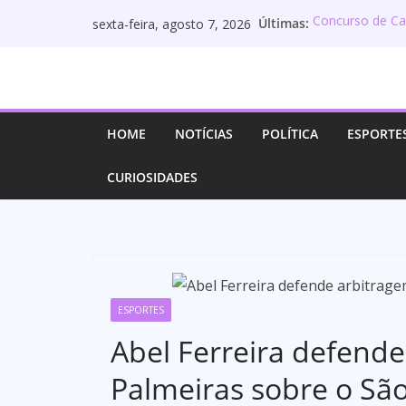
Pular
Últimas:
Concurso de Ca
sexta-feira, agosto 7, 2026
para
mudanças no edi
ideb de Campina
o
história da rede
conteúdo
Transporte púb
agosto: veja ho
Imagineland 20
HOME
NOTÍCIAS
POLÍTICA
ESPORTE
evento e o que
Cotas raciais 
CURIOSIDADES
após decisão da
ESPORTES
Abel Ferreira defende
Palmeiras sobre o Sã