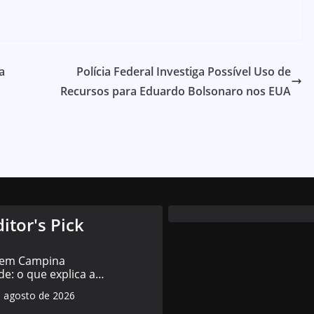
a
Polícia Federal Investiga Possível Uso de
Recursos para Eduardo Bolsonaro nos EUA
ditor's Pick
 em Campina
e: o que explica a
da educação
e agosto de 2026
cipal em 2026