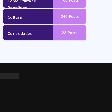
160
Posts
Como Utilizar e
Benefícios
246
Posts
Cultura
28
Posts
Curiosidades