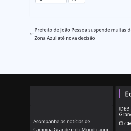
Prefeito de João Pessoa suspende multas d
Zona Azul até nova decisão
E
IDEB
Grand
alta 
Acompanhe as notícias de
7 d
muni
Campina Grande e do Mundo aqui