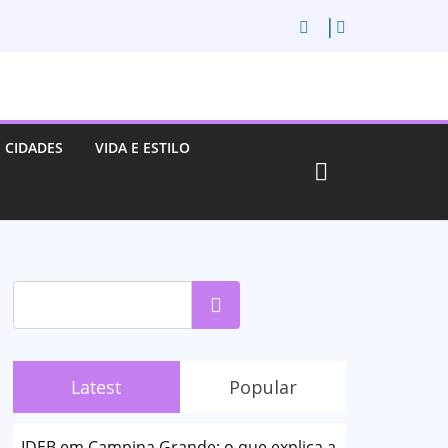
CIDADES
VIDA E ESTILO
Pesquisar
Latest
Popular
IDEB em Campina Grande: o que explica a