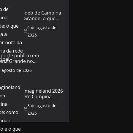
ideb de Campina
Grande: o que
explica a melhor
6 de agosto de
nota da história
da rede municipal
2026
sporte público em
ina Grande no
do de 5 de agosto:
e agosto de 2026
horários e o que
a
Imagineland 2026
em Campina
Grande: como
3 de agosto de
funciona o evento
e o que esperar
2026
da programação