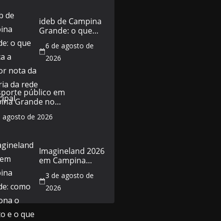
ideb de Campina
Grande: o que
explica a melhor
6 de agosto de
nota da história
da rede municipal
2026
sporte público em
ina Grande no
do de 5 de agosto:
e agosto de 2026
horários e o que
a
Imagineland 2026
em Campina
Grande: como
3 de agosto de
funciona o evento
e o que esperar
2026
da programação