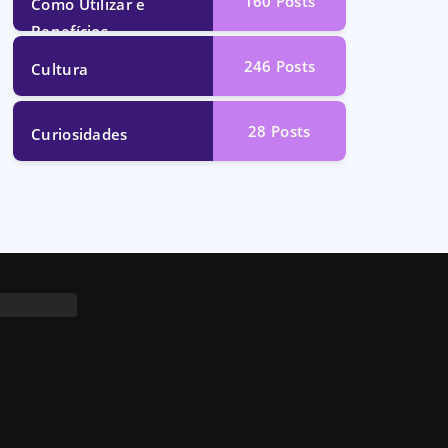
160
Posts
Como Utilizar e
Benefícios
246
Posts
Cultura
28
Posts
Curiosidades