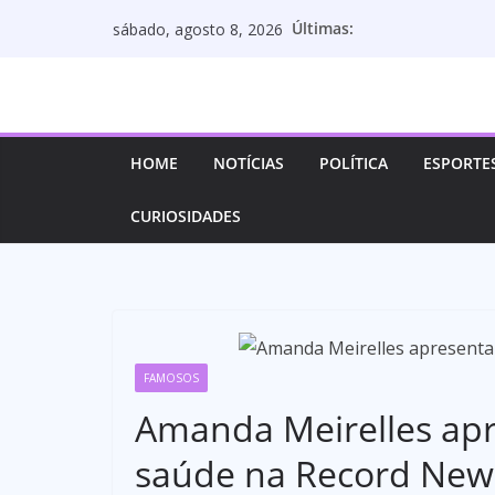
Pular
Últimas:
sábado, agosto 8, 2026
para
o
conteúdo
HOME
NOTÍCIAS
POLÍTICA
ESPORTE
CURIOSIDADES
FAMOSOS
Amanda Meirelles ap
saúde na Record New