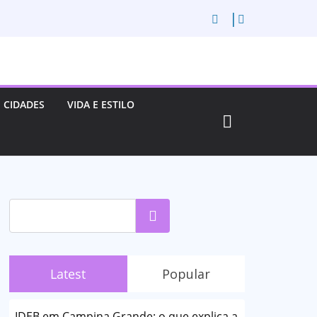
CIDADES
VIDA E ESTILO
Pesquisar
Latest
Popular
IDEB em Campina Grande: o que explica a