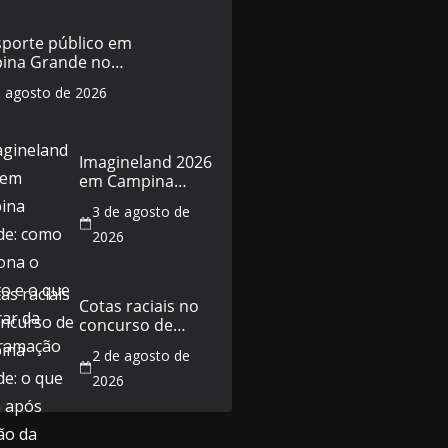
sporte público em
ina Grande no
do de 5 de agosto:
e agosto de 2026
horários e o que
a
Imagineland 2026
em Campina
Grande: como
3 de agosto de
funciona o evento
e o que esperar
2026
da programação
Cotas raciais no
concurso de
Campina Grande:
2 de agosto de
o que muda após
decisão da Justiça
2026