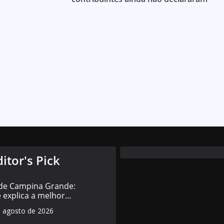
ditor's Pick
 de Campina Grande:
 explica a melhor
da história da rede
e agosto de 2026
cipal