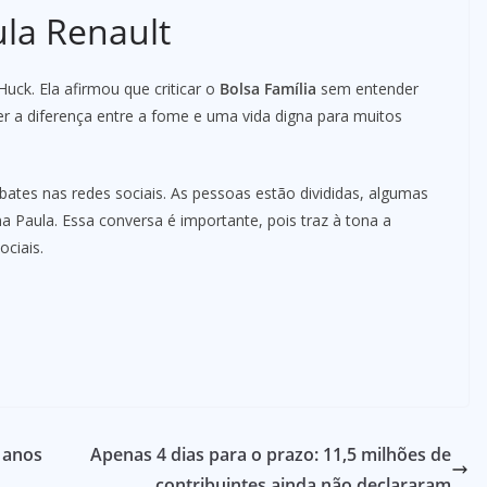
ula Renault
uck. Ela afirmou que criticar o
Bolsa Família
sem entender
 ser a diferença entre a fome e uma vida digna para muitos
ates nas redes sociais. As pessoas estão divididas, algumas
 Paula. Essa conversa é importante, pois traz à tona a
ciais.
s anos
Apenas 4 dias para o prazo: 11,5 milhões de
contribuintes ainda não declararam