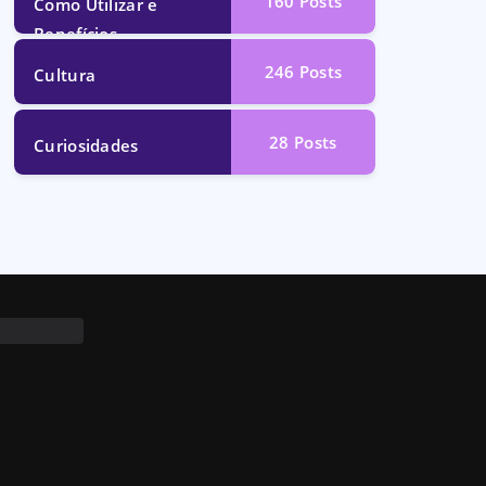
160
Posts
Como Utilizar e
Benefícios
246
Posts
Cultura
28
Posts
Curiosidades