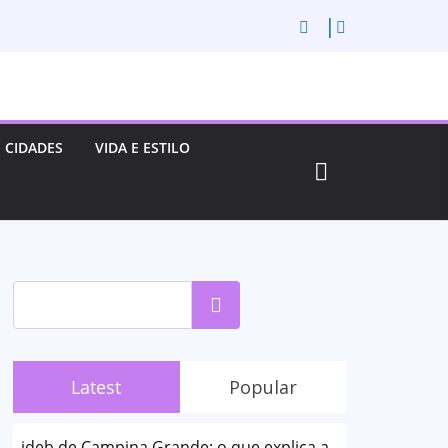
CIDADES
VIDA E ESTILO
Pesquisar
Latest
Popular
ideb de Campina Grande: o que explica a