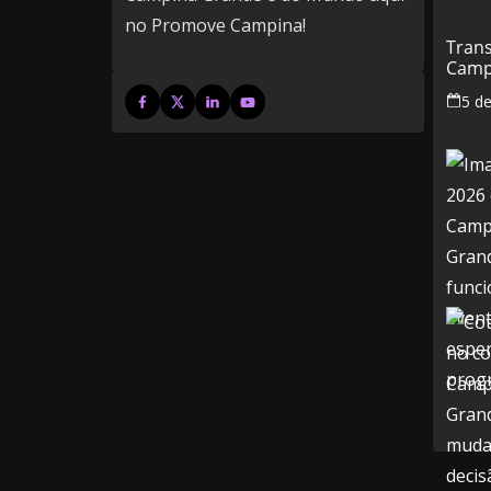
no Promove Campina!
Tran
Camp
feria
5 d
veja 
mud