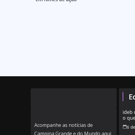
E
ideb
o que
nota 
Acompanhe as notícias de
6 d
muni
Campina Grande e do Mundo aqui