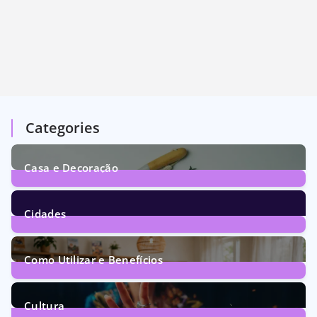
Categories
Casa e Decoração
1
Post
Cidades
72
Posts
Como Utilizar e Benefícios
160
Posts
Cultura