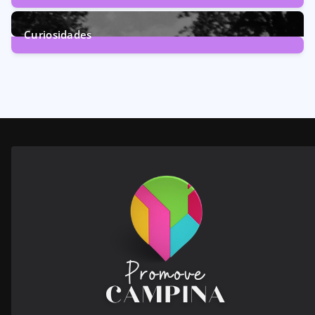
246
Posts
Curiosidades
28
Posts