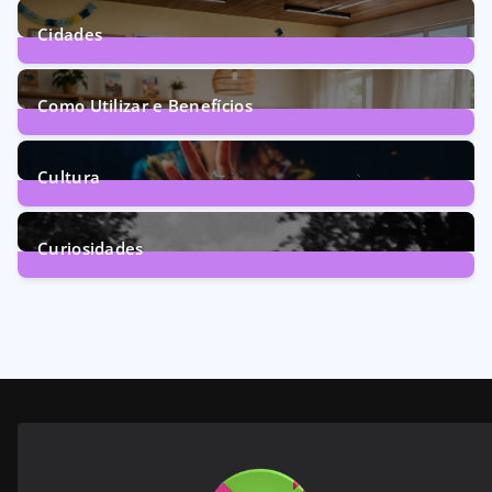
1
Post
Cidades
71
Posts
Como Utilizar e Benefícios
160
Posts
Cultura
246
Posts
Curiosidades
28
Posts