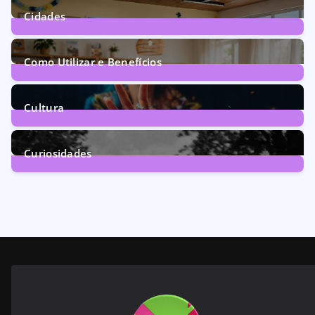
Cidades
71
Posts
Como Utilizar e Benefícios
160
Posts
Cultura
246
Posts
Curiosidades
28
Posts