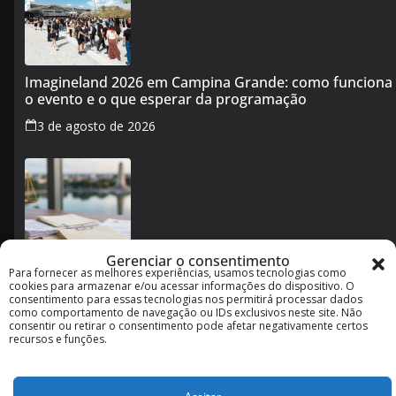
Imagineland 2026 em Campina Grande: como funciona
o evento e o que esperar da programação
3 de agosto de 2026
Gerenciar o consentimento
Para fornecer as melhores experiências, usamos tecnologias como
Cotas raciais no concurso de Campina Grande: o que
cookies para armazenar e/ou acessar informações do dispositivo. O
muda após decisão da Justiça
consentimento para essas tecnologias nos permitirá processar dados
como comportamento de navegação ou IDs exclusivos neste site. Não
2 de agosto de 2026
consentir ou retirar o consentimento pode afetar negativamente certos
recursos e funções.