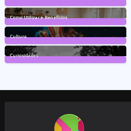
72
Posts
Como Utilizar e Benefícios
160
Posts
Cultura
246
Posts
Curiosidades
28
Posts