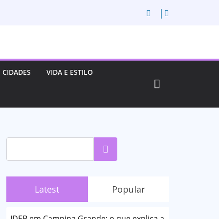
CIDADES
VIDA E ESTILO
Pesquisar
Latest
Popular
IDEB em Campina Grande: o que explica a