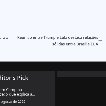
ara a
Reunião entre Trump e Lula destaca relações
sólidas entre Brasil e EUA
ditor's Pick
 em Campina
e: o que explica a
da educação
e agosto de 2026
cipal em 2026