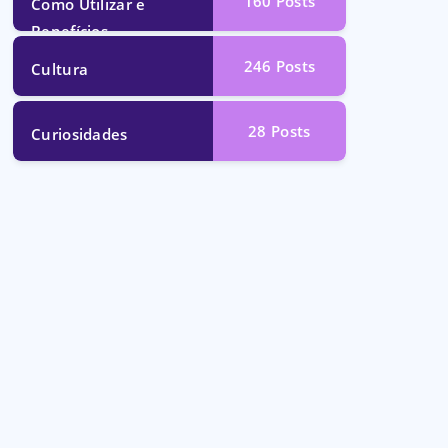
160
Posts
Como Utilizar e
Benefícios
246
Posts
Cultura
28
Posts
Curiosidades