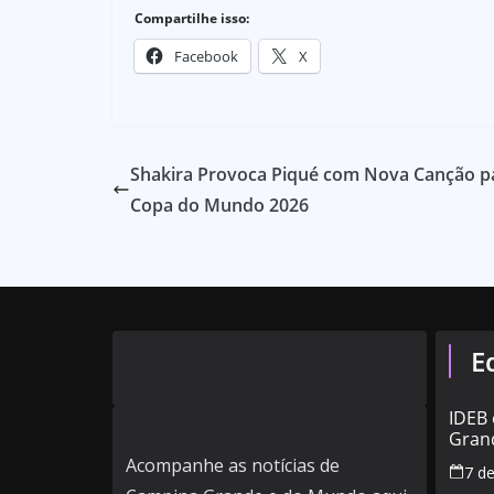
Compartilhe isso:
Facebook
X
Shakira Provoca Piqué com Nova Canção p
Copa do Mundo 2026
E
IDEB
Grand
alta 
Acompanhe as notícias de
7 d
muni