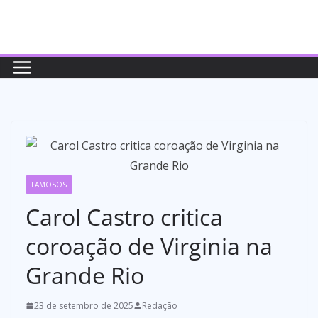
Pular
para
o
conteúdo
FAMOSOS
Carol Castro critica
coroação de Virginia na
Grande Rio
23 de setembro de 2025
Redação