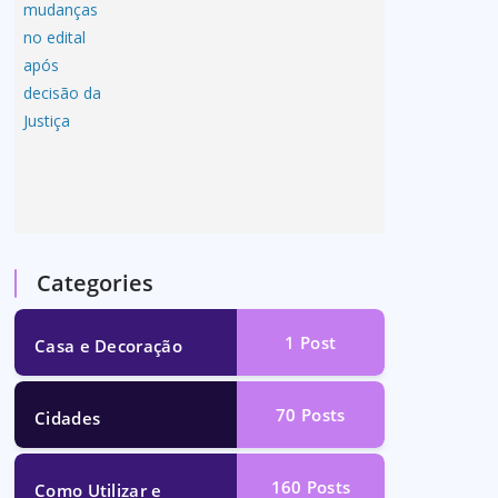
Categories
1
Post
Casa e Decoração
70
Posts
Cidades
160
Posts
Como Utilizar e