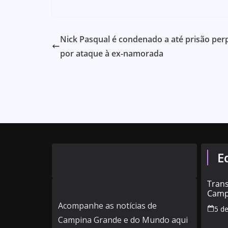
Nick Pasqual é condenado a até prisão per
por ataque à ex-namorada
E
Tran
Camp
feria
Acompanhe as notícias de
5 d
veja 
Campina Grande e do Mundo aqui
mud