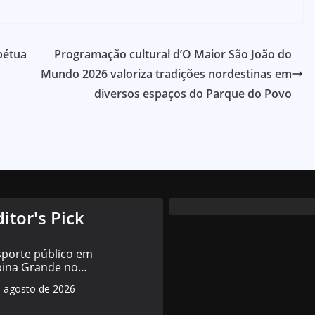
pétua
Programação cultural d’O Maior São João do
Mundo 2026 valoriza tradições nordestinas em
diversos espaços do Parque do Povo
ditor's Pick
sporte público em
ina Grande no
do de 5 de agosto:
e agosto de 2026
horários e o que
a