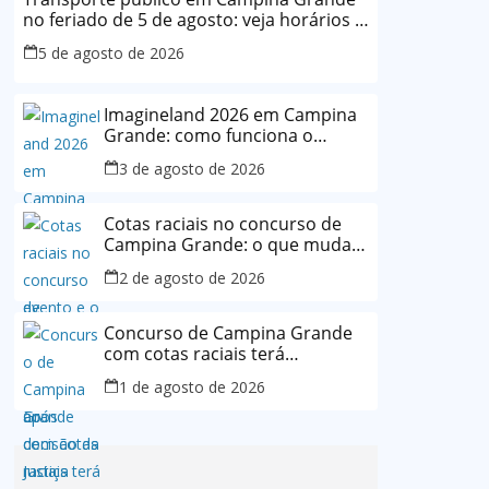
no feriado de 5 de agosto: veja horários e
o que muda
5 de agosto de 2026
Imagineland 2026 em Campina
Grande: como funciona o
evento e o que esperar da
3 de agosto de 2026
programação
Cotas raciais no concurso de
Campina Grande: o que muda
após decisão da Justiça
2 de agosto de 2026
Concurso de Campina Grande
com cotas raciais terá
mudanças no edital após
1 de agosto de 2026
decisão da Justiça