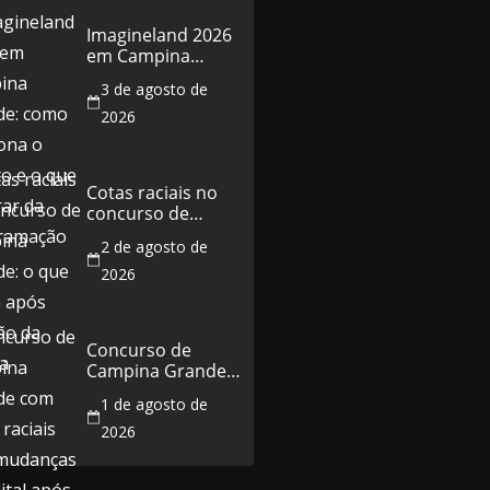
Imagineland 2026
em Campina
Grande: como
3 de agosto de
funciona o evento
e o que esperar
2026
da programação
Cotas raciais no
concurso de
Campina Grande:
2 de agosto de
o que muda após
decisão da Justiça
2026
Concurso de
Campina Grande
com cotas raciais
1 de agosto de
terá mudanças no
edital após
2026
decisão da Justiça