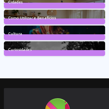
Cidades
71
Posts
Como Utilizar e Benefícios
160
Posts
Cultura
246
Posts
Curiosidades
28
Posts