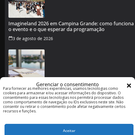
Imagineland 2026 em Campina Grande: como funciona
o evento e o que esperar da programação
3 de agosto de 2026
Gerenciar o consentimento
Para fornecer as melhores experiências, usamos tecnologias como
Cotas raciais no concurso de Campina Grande: o que
cookies para armazenar e/ou acessar informações do dispositivo. O
muda após decisão da Justiça
consentimento para essas tecnologias nos permitirá processar dados
como comportamento de navegação ou IDs exclusivos neste site. Não
2 de agosto de 2026
consentir ou retirar o consentimento pode afetar negativamente certos
recursos e funções.
Aceitar