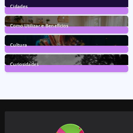
Cidades
70
Posts
Como Utilizar e Benefícios
160
Posts
Cultura
246
Posts
Curiosidades
28
Posts