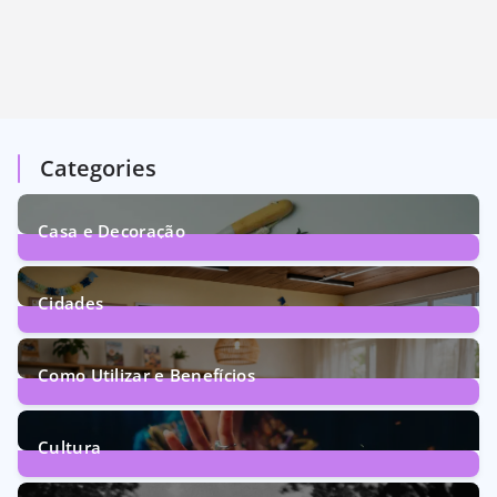
Categories
Casa e Decoração
1
Post
Cidades
71
Posts
Como Utilizar e Benefícios
160
Posts
Cultura
246
Posts