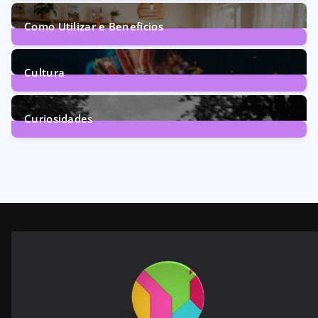
70
Posts
Como Utilizar e Benefícios
160
Posts
Cultura
246
Posts
Curiosidades
28
Posts