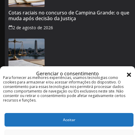
Cotas raciais no concurso de Campina Grande: o que
muda após decisão da Justiça
2 de agosto de 2026
Gerenciar o consentimento
Para fornecer as melhores experiências, usamos tecnologias como
Concurso de Campina Grande com cotas raciais terá
cookies para armazenar e/ou acessar informações do dispositivo. O
mudanças no edital após decisão da Justiça
consentimento para essas tecnologias nos permitirá processar dados
como comportamento de navegação ou IDs exclusivos neste site. Não
1 de agosto de 2026
consentir ou retirar o consentimento pode afetar negativamente certos
recursos e funções.
Aceitar
Copyright © 2026
. Powered by
ColorMag
and
WordPress
.