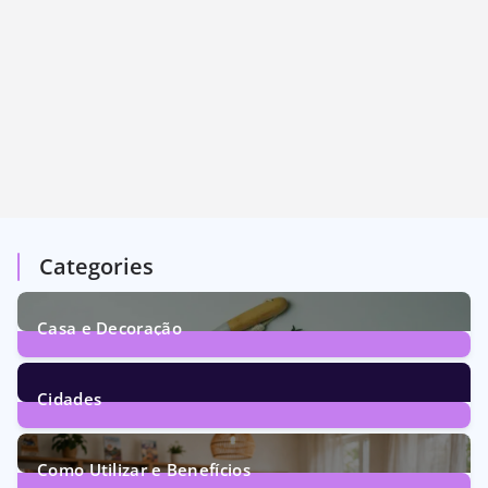
Categories
Casa e Decoração
1
Post
Cidades
72
Posts
Como Utilizar e Benefícios