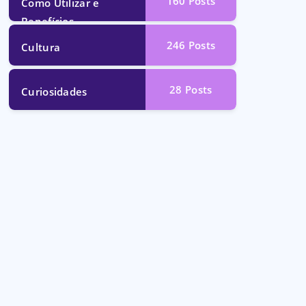
160
Posts
Como Utilizar e
Benefícios
246
Posts
Cultura
28
Posts
Curiosidades