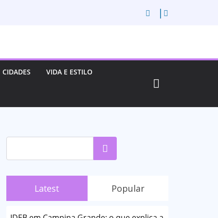
CIDADES
VIDA E ESTILO
Pesquisar
Latest
Popular
IDEB em Campina Grande: o que explica a