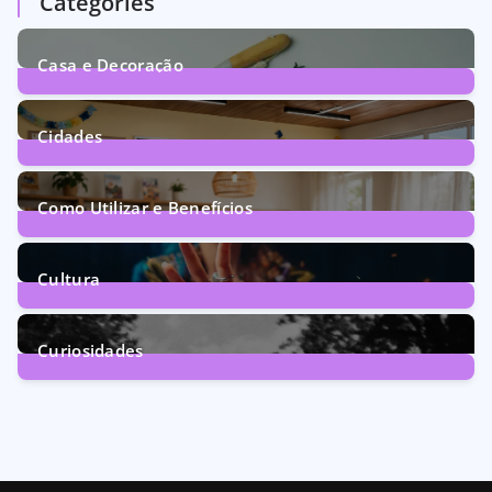
Categories
Casa e Decoração
1
Post
Cidades
71
Posts
Como Utilizar e Benefícios
160
Posts
Cultura
246
Posts
Curiosidades
28
Posts