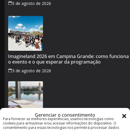
5 de agosto de 2026
Imagineland 2026 em Campina Grande: como funciona
o evento e o que esperar da programação
3 de agosto de 2026
Gerenciar o consentimento
Para fornecer as melhores experiências, usamos tecnologias como
Cotas raciais no concurso de Campina Grande: o que
cookies para armazenar e/ou acessar informações do dispositivo. O
muda após decisão da Justiça
consentimento para essas tecnologias nos permitirá processar dados