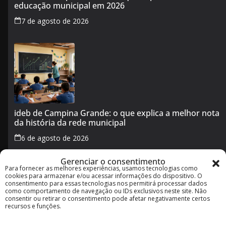
educação municipal em 2026
7 de agosto de 2026
ideb de Campina Grande: o que explica a melhor nota
da história da rede municipal
6 de agosto de 2026
Gerenciar o consentimento
Para fornecer as melhores experiências, usamos tecnologias como
Transporte público em Campina Grande no feriado de
cookies para armazenar e/ou acessar informações do dispositivo. O
5 de agosto: veja horários e o que muda
consentimento para essas tecnologias nos permitirá processar dados
como comportamento de navegação ou IDs exclusivos neste site. Não
5 de agosto de 2026
consentir ou retirar o consentimento pode afetar negativamente certos
recursos e funções.