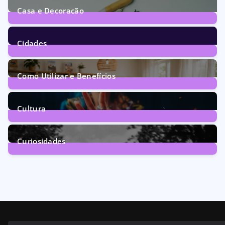
Casa e Decoração
1
Post
Cidades
74
Posts
Como Utilizar e Benefícios
160
Posts
Cultura
246
Posts
Curiosidades
28
Posts