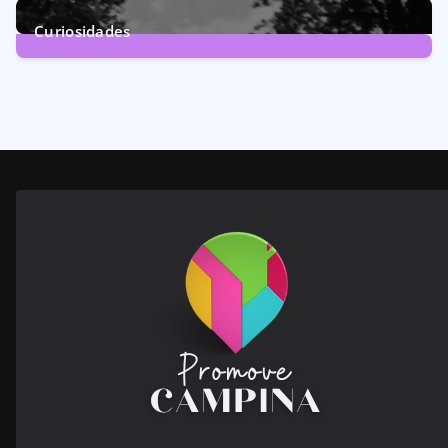
246
Posts
Curiosidades
28
Posts