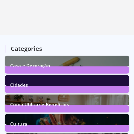
Categories
Casa e Decoração
1
Post
Cidades
72
Posts
Como Utilizar e Benefícios
160
Posts
Cultura