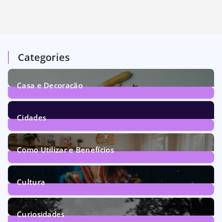
Categories
Casa e Decoração
1
Post
Cidades
70
Posts
Como Utilizar e Benefícios
160
Posts
Cultura
246
Posts
Curiosidades