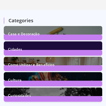
Categories
Casa e Decoração
1
Post
Cidades
73
Posts
Como Utilizar e Benefícios
160
Posts
Cultura
246
Posts
Curiosidades
28
Posts