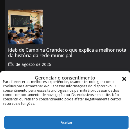
ideb de Campina Grande: o que explica a melhor nota
da história da rede municipal
6 de agosto de 2026
Gerenciar o consentimento
Para fornecer as melhores experiências, usamos tecnologias como
Transporte público em Campina Grande no feriado de
cookies para armazenar e/ou acessar informações do dispositivo. O
5 de agosto: veja horários e o que muda
consentimento para essas tecnologias nos permitirá processar dados
como comportamento de navegação ou IDs exclusivos neste site. Não
5 de agosto de 2026
consentir ou retirar o consentimento pode afetar negativamente certos
recursos e funções.
Aceitar