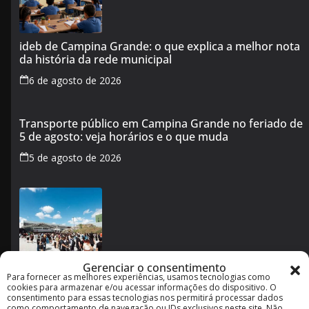
ideb de Campina Grande: o que explica a melhor nota
da história da rede municipal
6 de agosto de 2026
Transporte público em Campina Grande no feriado de
5 de agosto: veja horários e o que muda
5 de agosto de 2026
Gerenciar o consentimento
Para fornecer as melhores experiências, usamos tecnologias como
Imagineland 2026 em Campina Grande: como funciona
cookies para armazenar e/ou acessar informações do dispositivo. O
o evento e o que esperar da programação
consentimento para essas tecnologias nos permitirá processar dados
como comportamento de navegação ou IDs exclusivos neste site. Não