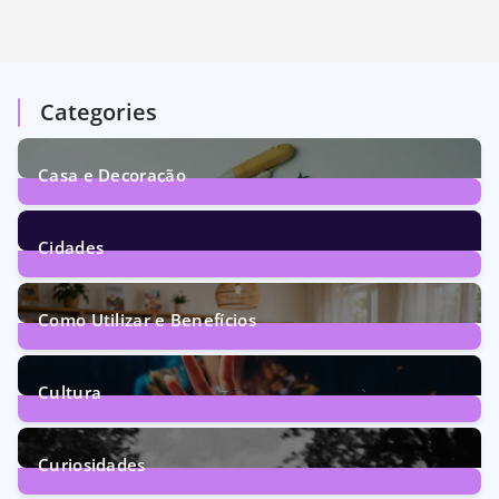
Categories
Casa e Decoração
1
Post
Cidades
72
Posts
Como Utilizar e Benefícios
160
Posts
Cultura
246
Posts
Curiosidades