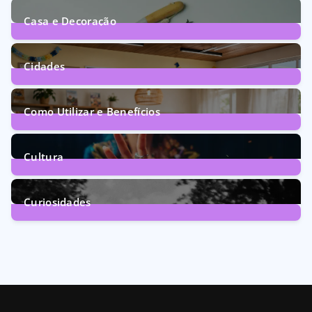
Casa e Decoração
1
Post
Cidades
71
Posts
Como Utilizar e Benefícios
160
Posts
Cultura
246
Posts
Curiosidades
28
Posts