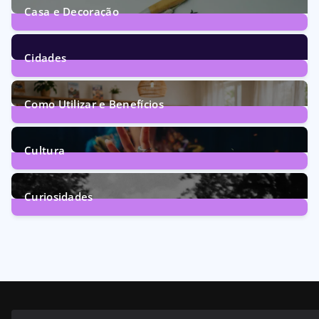
Casa e Decoração
1
Post
Cidades
73
Posts
Como Utilizar e Benefícios
160
Posts
Cultura
246
Posts
Curiosidades
28
Posts