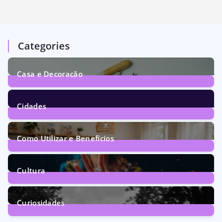
Categories
Casa e Decoração
1
Post
Cidades
72
Posts
Como Utilizar e Benefícios
160
Posts
Cultura
246
Posts
Curiosidades
28
Posts