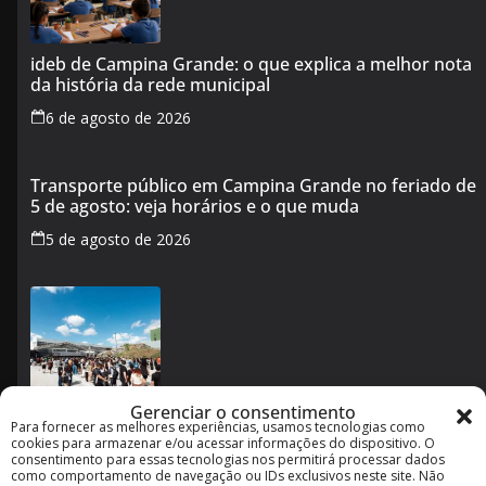
ideb de Campina Grande: o que explica a melhor nota
da história da rede municipal
6 de agosto de 2026
Transporte público em Campina Grande no feriado de
5 de agosto: veja horários e o que muda
5 de agosto de 2026
Gerenciar o consentimento
Para fornecer as melhores experiências, usamos tecnologias como
Imagineland 2026 em Campina Grande: como funciona
cookies para armazenar e/ou acessar informações do dispositivo. O
o evento e o que esperar da programação
consentimento para essas tecnologias nos permitirá processar dados
como comportamento de navegação ou IDs exclusivos neste site. Não