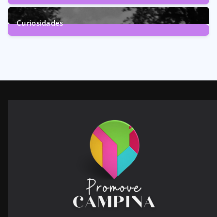
246
Posts
Curiosidades
28
Posts