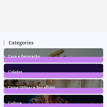
Categories
Casa e Decoração
1
Post
Cidades
72
Posts
Como Utilizar e Benefícios
160
Posts
Cultura