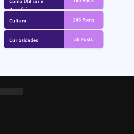
160
Posts
Como Utilizar e
Benefícios
246
Posts
Cultura
28
Posts
Curiosidades