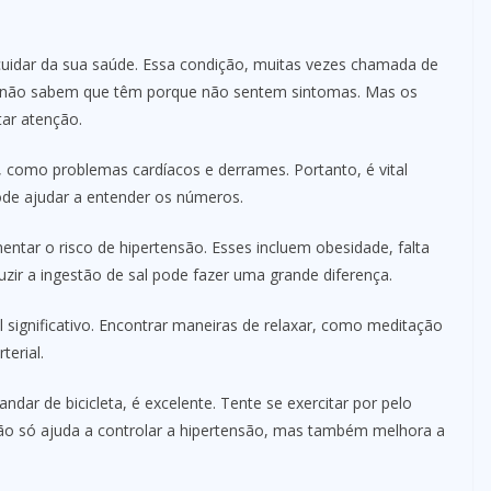
cuidar da sua saúde. Essa condição, muitas vezes chamada de
as não sabem que têm porque não sentem sintomas. Mas os
tar atenção.
 como problemas cardíacos e derrames. Portanto, é vital
ode ajudar a entender os números.
ntar o risco de hipertensão. Esses incluem obesidade, falta
duzir a ingestão de sal pode fazer uma grande diferença.
significativo. Encontrar maneiras de relaxar, como meditação
terial.
ndar de bicicleta, é excelente. Tente se exercitar por pelo
ão só ajuda a controlar a hipertensão, mas também melhora a