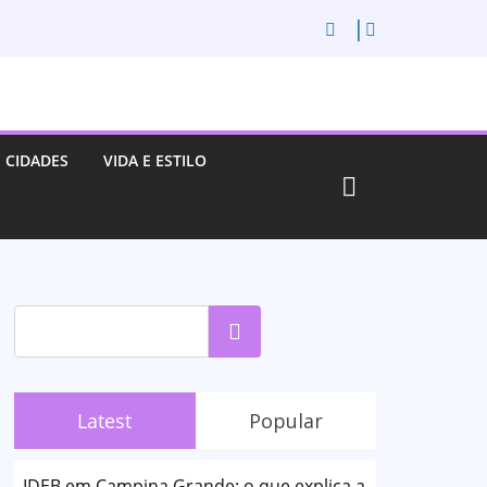
CIDADES
VIDA E ESTILO
Pesquisar
Latest
Popular
IDEB em Campina Grande: o que explica a