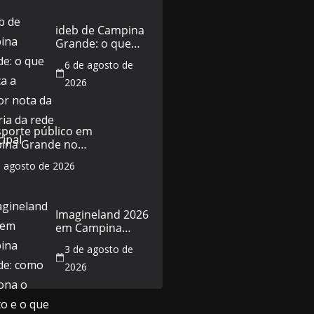
ideb de Campina
Grande: o que
explica a melhor
6 de agosto de
nota da história
da rede municipal
2026
sporte público em
ina Grande no
do de 5 de agosto:
e agosto de 2026
horários e o que
a
Imagineland 2026
em Campina
Grande: como
3 de agosto de
funciona o evento
e o que esperar
2026
da programação