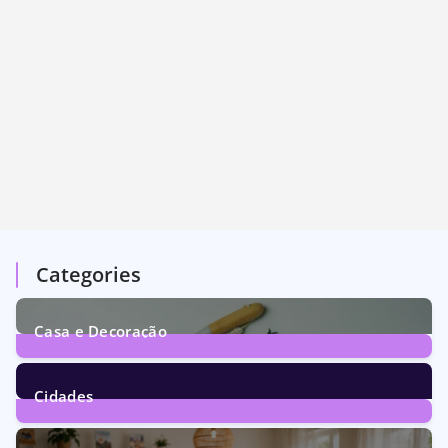
Categories
Casa e Decoração
1
Post
Cidades
71
Posts