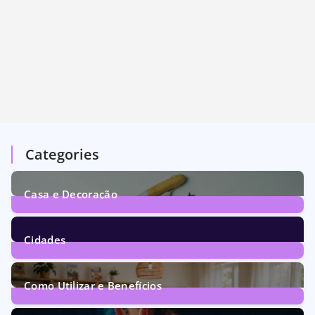
Categories
Casa e Decoração
1
Post
Cidades
72
Posts
Como Utilizar e Benefícios
160
Posts