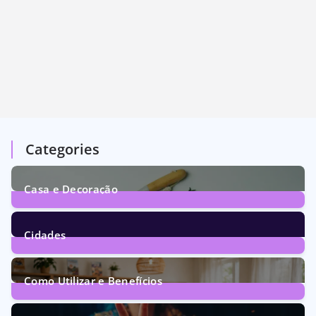
Categories
Casa e Decoração
1
Post
Cidades
73
Posts
Como Utilizar e Benefícios
160
Posts