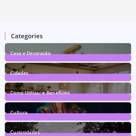
Categories
Casa e Decoração
1
Post
Cidades
71
Posts
Como Utilizar e Benefícios
160
Posts
Cultura
246
Posts
Curiosidades