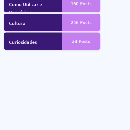
160
Posts
Como Utilizar e
Benefícios
246
Posts
Cultura
28
Posts
Curiosidades