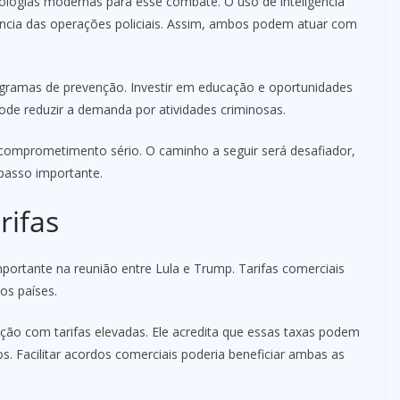
ologias modernas para esse combate. O uso de inteligência
ciência das operações policiais. Assim, ambos podem atuar com
ogramas de prevenção. Investir em educação e oportunidades
pode reduzir a demanda por atividades criminosas.
comprometimento sério. O caminho a seguir será desafiador,
passo importante.
rifas
ortante na reunião entre Lula e Trump. Tarifas comerciais
os países.
ção com tarifas elevadas. Ele acredita que essas taxas podem
os. Facilitar acordos comerciais poderia beneficiar ambas as