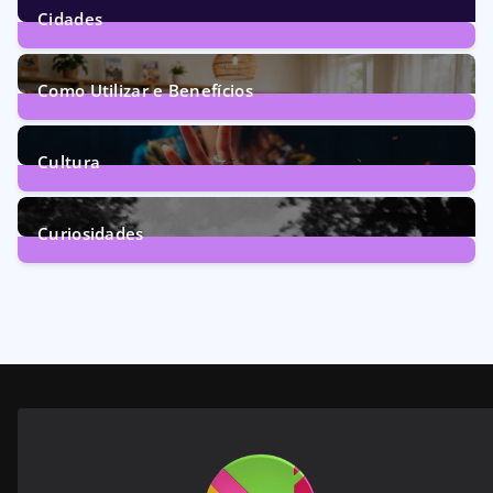
Cidades
72
Posts
Como Utilizar e Benefícios
160
Posts
Cultura
246
Posts
Curiosidades
28
Posts