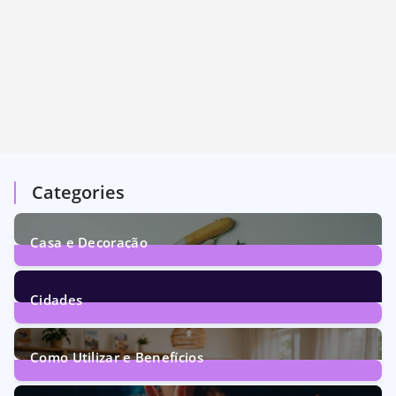
Categories
Casa e Decoração
1
Post
Cidades
72
Posts
Como Utilizar e Benefícios
160
Posts