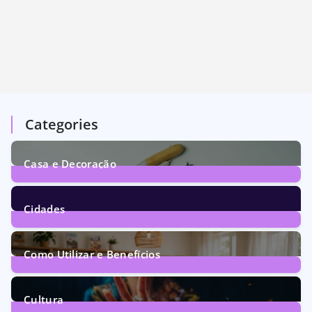
Categories
Casa e Decoração
1
Post
Cidades
72
Posts
Como Utilizar e Benefícios
160
Posts
Cultura