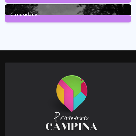
246
Posts
Curiosidades
28
Posts