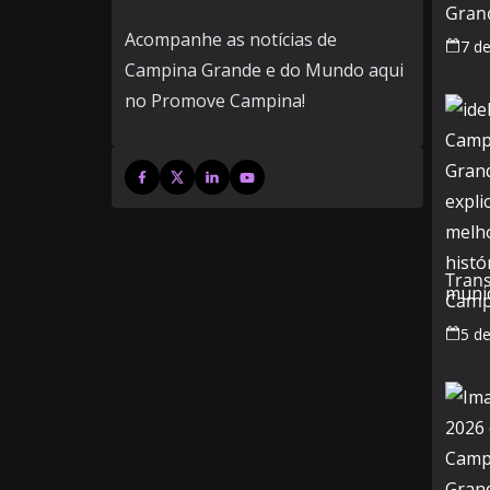
Grand
alta 
Acompanhe as notícias de
7 d
muni
Campina Grande e do Mundo aqui
no Promove Campina!
Tran
Camp
feria
5 d
veja 
mud