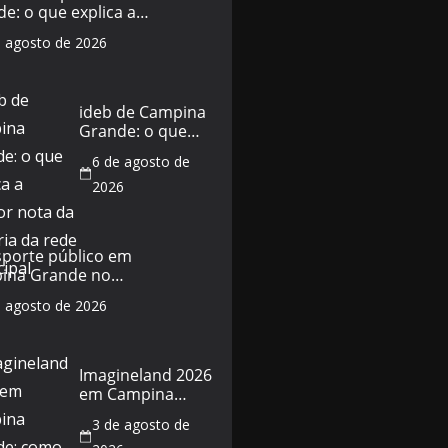
e: o que explica a
da educação
e agosto de 2026
cipal em 2026
ideb de Campina
Grande: o que
explica a melhor
6 de agosto de
nota da história
da rede municipal
2026
sporte público em
ina Grande no
do de 5 de agosto:
e agosto de 2026
horários e o que
a
Imagineland 2026
em Campina
Grande: como
3 de agosto de
funciona o evento