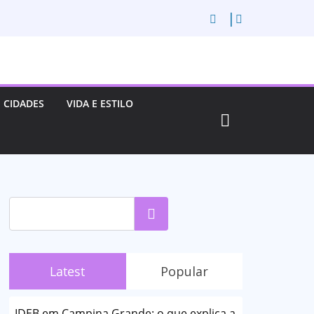
CIDADES
VIDA E ESTILO
Pesquisar
Latest
Popular
IDEB em Campina Grande: o que explica a