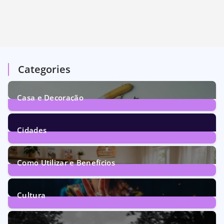
Categories
Casa e Decoração
1
Post
Cidades
72
Posts
Como Utilizar e Benefícios
160
Posts
Cultura
246
Posts