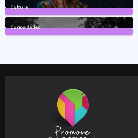
Cultura
246
Posts
Curiosidades
28
Posts