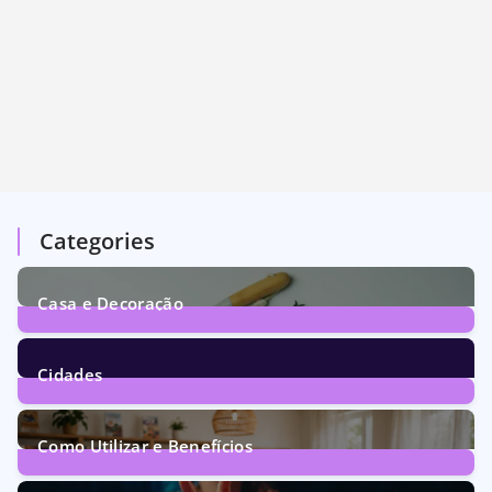
Categories
Casa e Decoração
1
Post
Cidades
72
Posts
Como Utilizar e Benefícios
160
Posts