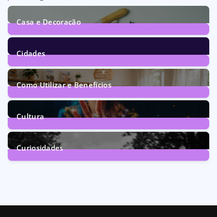
Casa e Decoração
1
Post
Cidades
72
Posts
Como Utilizar e Benefícios
160
Posts
Cultura
246
Posts
Curiosidades
28
Posts