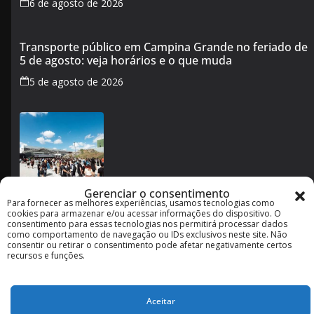
6 de agosto de 2026
Transporte público em Campina Grande no feriado de
5 de agosto: veja horários e o que muda
5 de agosto de 2026
Gerenciar o consentimento
Para fornecer as melhores experiências, usamos tecnologias como
Imagineland 2026 em Campina Grande: como funciona
cookies para armazenar e/ou acessar informações do dispositivo. O
o evento e o que esperar da programação
consentimento para essas tecnologias nos permitirá processar dados
como comportamento de navegação ou IDs exclusivos neste site. Não
3 de agosto de 2026
consentir ou retirar o consentimento pode afetar negativamente certos
recursos e funções.
Aceitar