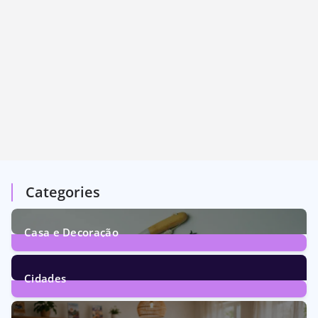
Categories
Casa e Decoração
1
Post
Cidades
72
Posts