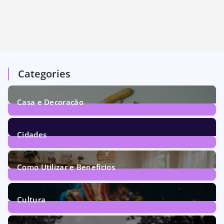
Categories
Casa e Decoração
1
Post
Cidades
72
Posts
Como Utilizar e Benefícios
160
Posts
Cultura
246
Posts