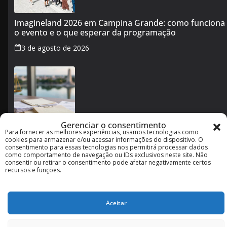
Imagineland 2026 em Campina Grande: como funciona
o evento e o que esperar da programação
3 de agosto de 2026
Gerenciar o consentimento
Para fornecer as melhores experiências, usamos tecnologias como
Cotas raciais no concurso de Campina Grande: o que
cookies para armazenar e/ou acessar informações do dispositivo. O
muda após decisão da Justiça
consentimento para essas tecnologias nos permitirá processar dados
como comportamento de navegação ou IDs exclusivos neste site. Não
2 de agosto de 2026
consentir ou retirar o consentimento pode afetar negativamente certos
recursos e funções.
Aceitar
Copyright © 2026
. Powered by
ColorMag
and
WordPress
.