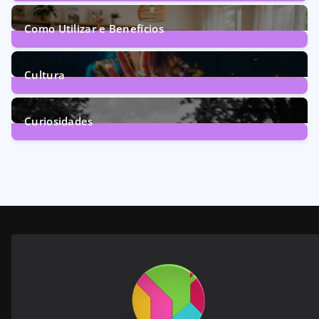
71
Posts
Como Utilizar e Benefícios
160
Posts
Cultura
246
Posts
Curiosidades
28
Posts