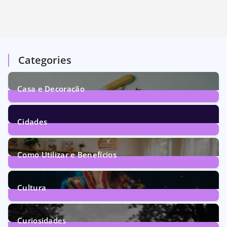
Categories
Casa e Decoração
1
Post
Cidades
73
Posts
Como Utilizar e Benefícios
160
Posts
Cultura
246
Posts
Curiosidades