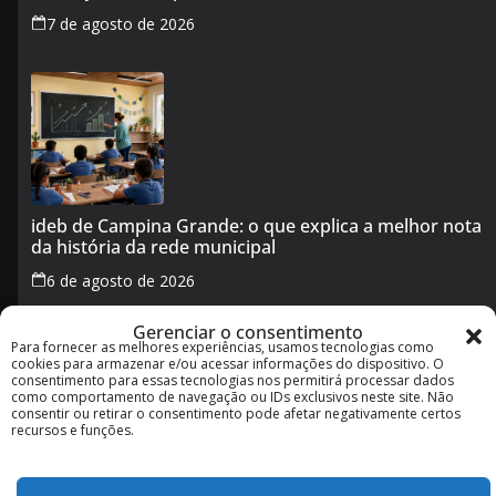
7 de agosto de 2026
ideb de Campina Grande: o que explica a melhor nota
da história da rede municipal
6 de agosto de 2026
Gerenciar o consentimento
Para fornecer as melhores experiências, usamos tecnologias como
Transporte público em Campina Grande no feriado de
cookies para armazenar e/ou acessar informações do dispositivo. O
5 de agosto: veja horários e o que muda
consentimento para essas tecnologias nos permitirá processar dados
como comportamento de navegação ou IDs exclusivos neste site. Não
5 de agosto de 2026
consentir ou retirar o consentimento pode afetar negativamente certos
recursos e funções.