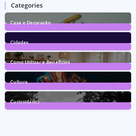
Categories
Casa e Decoração
1
Post
Cidades
72
Posts
Como Utilizar e Benefícios
160
Posts
Cultura
246
Posts
Curiosidades
28
Posts