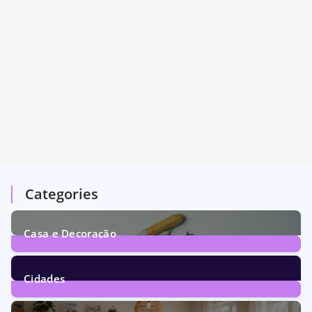
Categories
Casa e Decoração
1
Post
Cidades
72
Posts