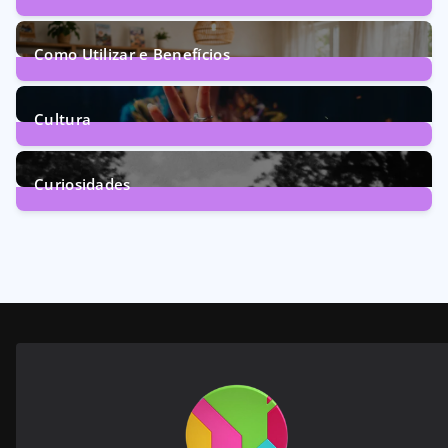
72
Posts
Como Utilizar e Benefícios
160
Posts
Cultura
246
Posts
Curiosidades
28
Posts